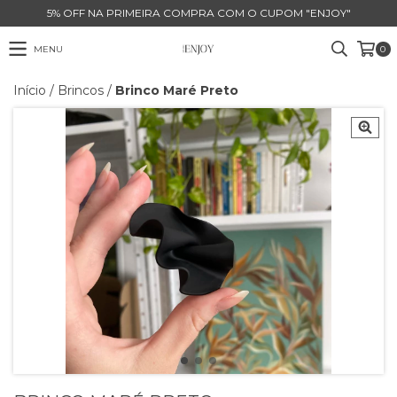
5% OFF NA PRIMEIRA COMPRA COM O CUPOM "ENJOY"
MENU
0
Início
/
Brincos
/
Brinco Maré Preto