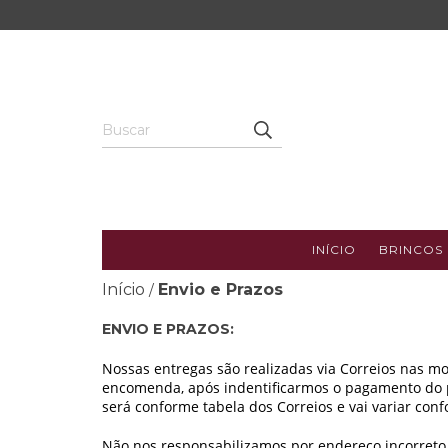
INÍCIO
BRINCOS
Início
Envio e Prazos
/
ENVIO E PRAZOS:
Nossas entregas são realizadas via Correios nas 
encomenda, após indentificarmos o pagamento do ped
será conforme tabela dos Correios e vai variar con
Não nos responsabilizamos por endereço incorreto, 