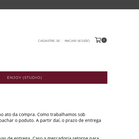
0
CADASTRE-SE
INICIAR SESSÃO
ENJOY (STUDIO)
 no ato da compra. Como trabalhamos sob
achar o poduto. A partir daí, o prazo de entrega
ivas de entrega. Caso a mercadoria retorne para