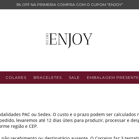
5% OFF NA PRIMEIRA COMPRA COM O CUPOM "ENJOY"
COLARES
BRACELETES
SALE
EMBALAGEM PRESENTE
modalidades PAC ou Sedex. O custo e o prazo podem ser calculados
ido, levaremos até 12 dias úteis para produzir, processar e desp
forme região e CEP.
não recebimento ou destinatário ausente. O Correios faz 3 tentat